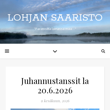
LOHJAN SAARISTO
"Paratiisilta lainassa maa…"
Juhannustanssit la
20.6.2026
9 kesäkuun, 2026